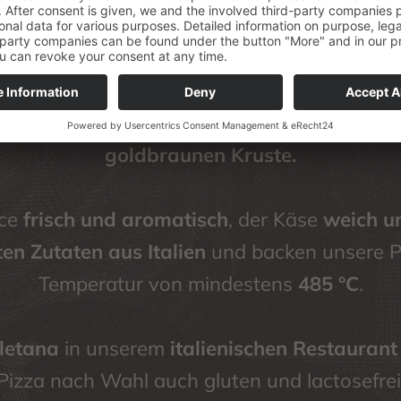
Die perfekte Pizza Napoletana
apoletana ist eine der beliebtesten Pizzasort
inen
zarten und elastischen Boden
, mit ein
goldbraunen Kruste.
uce
frisch und aromatisch
, der Käse
weich u
ten Zutaten aus Italien
und backen unsere P
Temperatur von mindestens
485 °C
.
letana
in unserem
italienischen Restaurant
Pizza nach Wahl auch gluten und lactosefrei